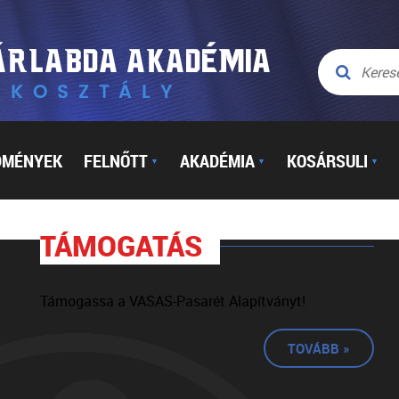
DMÉNYEK
FELNŐTT
AKADÉMIA
KOSÁRSULI
▼
▼
▼
TÁMOGATÁS
Támogassa a VASAS-Pasarét Alapítványt!
TOVÁBB »