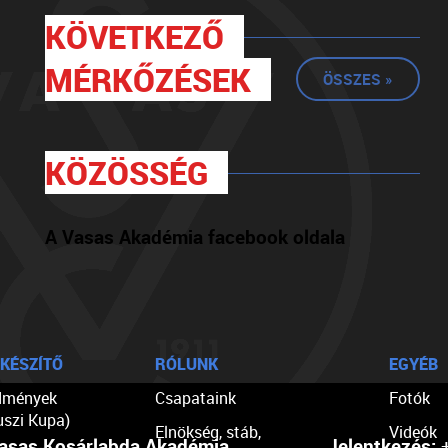
KÖVETKEZŐ
MÉRKŐZÉSEK
ÖSSZES »
KÖZÖSSÉG
A Vasas Akadémia facebook oldala
KÉSZÍTŐ
RÓLUNK
EGYÉB
dmények
Csapataink
Fotók
uszi Kupa)
Elnökség, stáb,
Videók
asas Kosárlabda Akadémia
Jelentkezés:
+