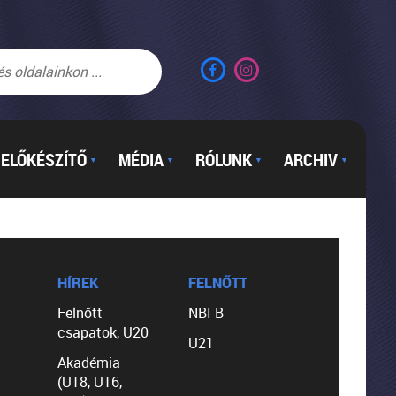
ELŐKÉSZÍTŐ
MÉDIA
RÓLUNK
ARCHIV
▼
▼
▼
▼
HÍREK
FELNŐTT
Felnőtt
NBI B
csapatok, U20
U21
Akadémia
(U18, U16,