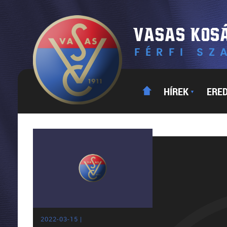
HÍREK
ERE
▼
2022-03-15 |