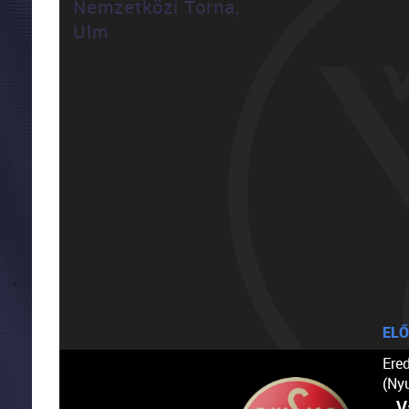
Nemzetközi Torna,
Ulm
ELŐ
Ere
(Ny
V