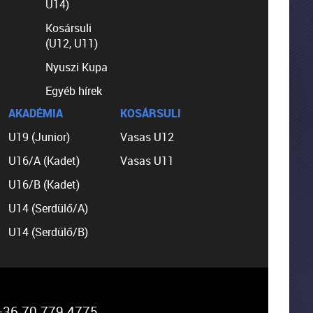
U14)
Kosársuli
(U12, U11)
Nyuszi Kupa
Egyéb hírek
AKADÉMIA
KOSÁRSULI
U19 (Junior)
Vasas U12
U16/A (Kadet)
Vasas U11
U16/B (Kadet)
U14 (Serdülő/A)
U14 (Serdülő/B)
36 70 779 4775