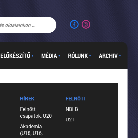
ELŐKÉSZÍTŐ
MÉDIA
RÓLUNK
ARCHIV
▼
▼
▼
▼
HÍREK
FELNŐTT
Felnőtt
NBI B
csapatok, U20
U21
Akadémia
(U18, U16,