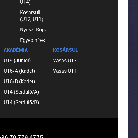
U14)
Kosársuli
(U12, U11)
Nyuszi Kupa
Egyéb hírek
AKADÉMIA
KOSÁRSULI
U19 (Junior)
Vasas U12
U16/A (Kadet)
Vasas U11
U16/B (Kadet)
U14 (Serdülő/A)
U14 (Serdülő/B)
36 70 779 4775