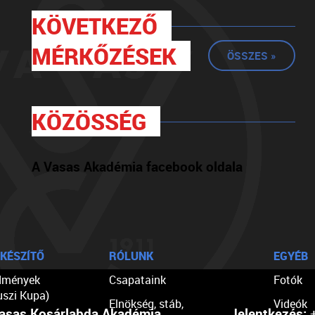
KÖVETKEZŐ
MÉRKŐZÉSEK
ÖSSZES »
KÖZÖSSÉG
A Vasas Akadémia facebook oldala
KÉSZÍTŐ
RÓLUNK
EGYÉB
dmények
Csapataink
Fotók
uszi Kupa)
Elnökség, stáb,
Videók
asas Kosárlabda Akadémia
Jelentkezés:
+