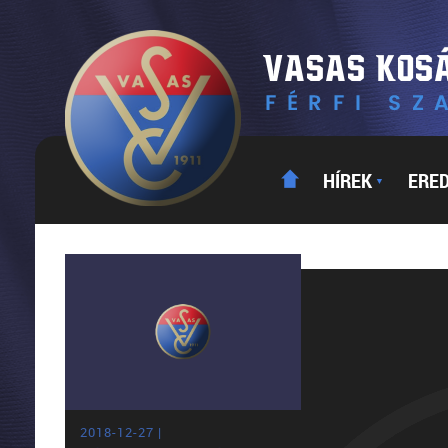
HÍREK
ERE
▼
2018-12-27 |