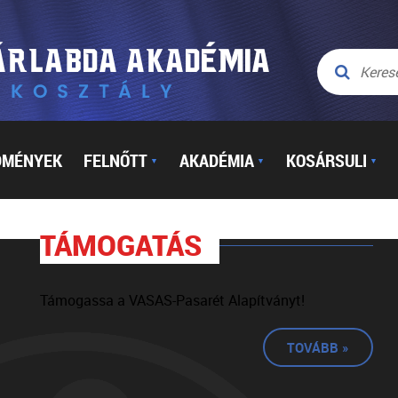
DMÉNYEK
FELNŐTT
AKADÉMIA
KOSÁRSULI
▼
▼
▼
TÁMOGATÁS
Támogassa a VASAS-Pasarét Alapítványt!
TOVÁBB »