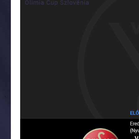
Olimia Cup Szlovénia
ELŐ
Ere
(Ny
V