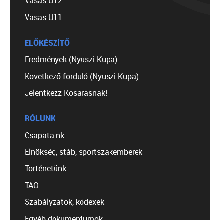
Vasas U12
Vasas U11
ELŐKÉSZÍTŐ
Eredmények (Nyuszi Kupa)
Következő forduló (Nyuszi Kupa)
Jelentkezz Kosarasnak!
RÓLUNK
Csapataink
Elnökség, stáb, sportszakemberek
Történetünk
TAO
Szabályzatok, kódexek
Egyéb dokumentumok