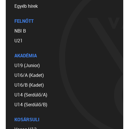
Egyéb hírek
FELNŐTT
NBI B
U21
AKADÉMIA
U19 (Junior)
U16/A (Kadet)
U16/B (Kadet)
U14 (Serdülő/A)
U14 (Serdülő/B)
KOSÁRSULI