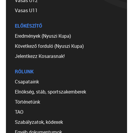
Vasas U12
Vasas U11
ELŐKÉSZÍTŐ
Eredmények (Nyuszi Kupa)
Következő forduló (Nyuszi Kupa)
Jelentkezz Kosarasnak!
RÓLUNK
Csapataink
Elnökség, stáb, sportszakemberek
Történetünk
TAO
Szabályzatok, kódexek
Egyéb dokumentumok