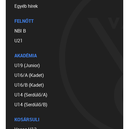
Egyéb hírek
FELNŐTT
NBI B
U21
AKADÉMIA
U19 (Junior)
U16/A (Kadet)
U16/B (Kadet)
U14 (Serdülő/A)
U14 (Serdülő/B)
KOSÁRSULI