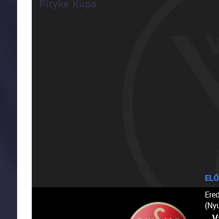
Pityke Kupa
ELŐ
Ere
(Ny
V