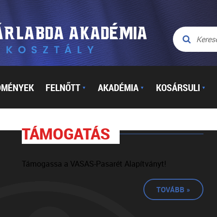
DMÉNYEK
FELNŐTT
AKADÉMIA
KOSÁRSULI
▼
▼
▼
TÁMOGATÁS
Támogassa a VASAS-Pasarét Alapítványt!
TOVÁBB »