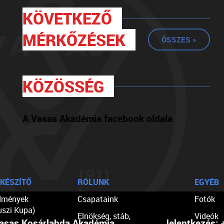
KÖVETKEZŐ
MÉRKŐZÉSEK
ÖSSZES »
KÖZÖSSÉG
A Vasas Akadémia facebook oldala
KÉSZÍTŐ
RÓLUNK
EGYÉB
dmények
Csapataink
Fotók
uszi Kupa)
Elnökség, stáb,
Videók
asas Kosárlabda Akadémia
Jelentkezés:
+