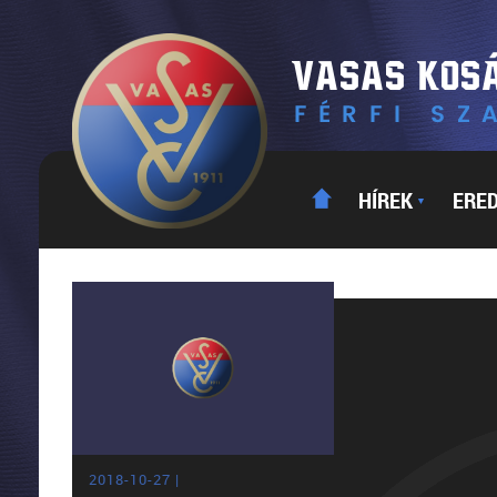
HÍREK
ERE
▼
2018-10-27 |