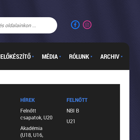
ELŐKÉSZÍTŐ
MÉDIA
RÓLUNK
ARCHIV
▼
▼
▼
▼
HÍREK
FELNŐTT
Felnőtt
NBI B
csapatok, U20
U21
Akadémia
(U18, U16,