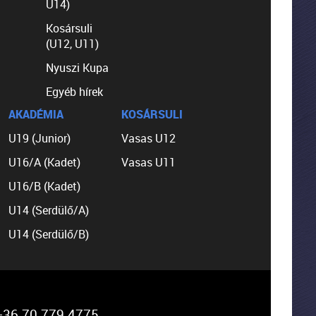
U14)
Kosársuli
(U12, U11)
Nyuszi Kupa
Egyéb hírek
AKADÉMIA
KOSÁRSULI
U19 (Junior)
Vasas U12
U16/A (Kadet)
Vasas U11
U16/B (Kadet)
U14 (Serdülő/A)
U14 (Serdülő/B)
36 70 779 4775