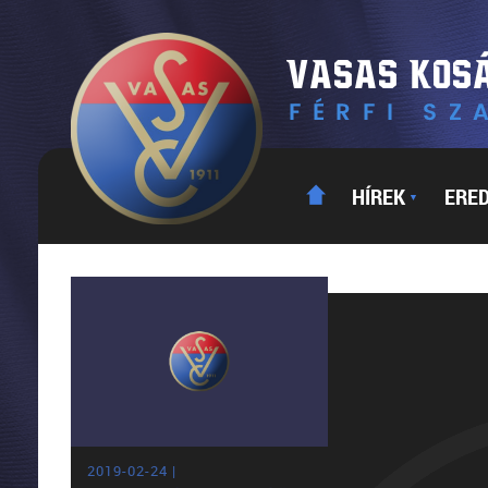
HÍREK
ERE
▼
2019-02-24 |