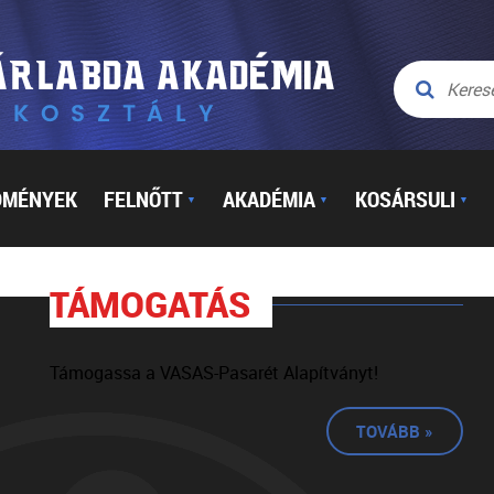
DMÉNYEK
FELNŐTT
AKADÉMIA
KOSÁRSULI
▼
▼
▼
TÁMOGATÁS
Támogassa a VASAS-Pasarét Alapítványt!
TOVÁBB »