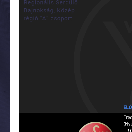
Regionális Serdülő
Bajnokság, Közép
régió “A” csoport
ELŐ
Ere
(Ny
V