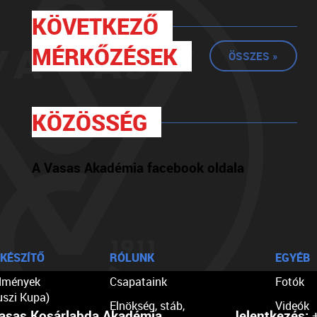
KÖVETKEZŐ
MÉRKŐZÉSEK
ÖSSZES »
KÖZÖSSÉG
A Vasas Akadémia facebook oldala
KÉSZÍTŐ
RÓLUNK
EGYÉB
dmények
Csapataink
Fotók
uszi Kupa)
Elnökség, stáb,
Videók
asas Kosárlabda Akadémia
Jelentkezés:
+