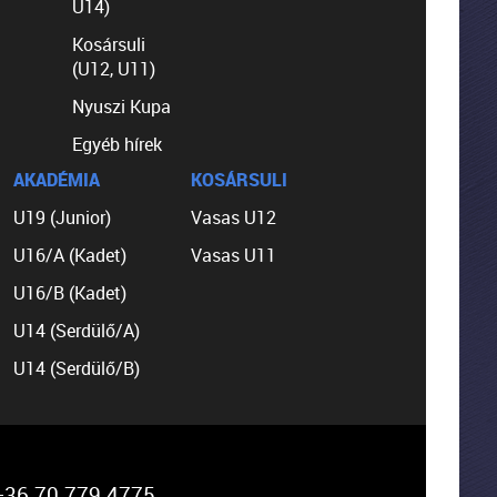
U14)
Kosársuli
(U12, U11)
Nyuszi Kupa
Egyéb hírek
AKADÉMIA
KOSÁRSULI
U19 (Junior)
Vasas U12
U16/A (Kadet)
Vasas U11
U16/B (Kadet)
U14 (Serdülő/A)
U14 (Serdülő/B)
36 70 779 4775