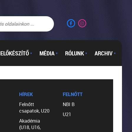
ELŐKÉSZÍTŐ
MÉDIA
RÓLUNK
ARCHIV
▼
▼
▼
▼
HÍREK
FELNŐTT
Felnőtt
NBI B
csapatok, U20
U21
Akadémia
(U18, U16,