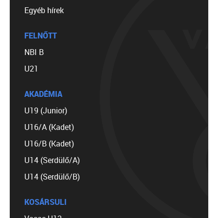
Egyéb hírek
FELNŐTT
NBI B
U21
AKADÉMIA
U19 (Junior)
U16/A (Kadet)
U16/B (Kadet)
U14 (Serdülő/A)
U14 (Serdülő/B)
KOSÁRSULI