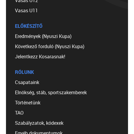
Vasas U12
Vasas U11
ELŐKÉSZÍTŐ
Eredmények (Nyuszi Kupa)
Következő forduló (Nyuszi Kupa)
Jelentkezz Kosarasnak!
RÓLUNK
Csapataink
Elnökség, stáb, sportszakemberek
Történetünk
TAO
Szabályzatok, kódexek
Egyéb dokumentumok