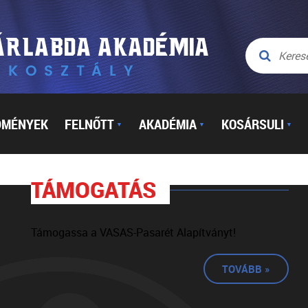
DMÉNYEK
FELNŐTT
AKADÉMIA
KOSÁRSULI
▼
▼
▼
TÁMOGATÁS
Támogassa a VASAS-Pasarét Alapítványt!
TOVÁBB »