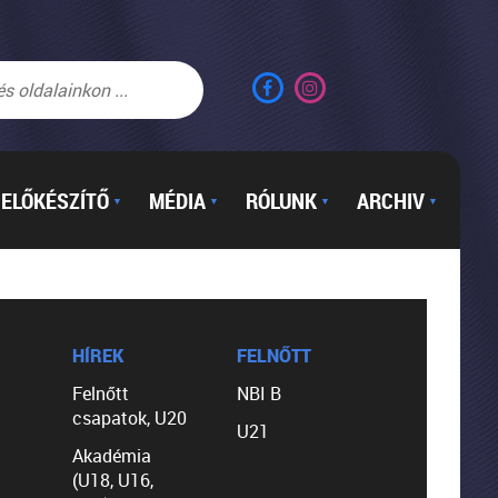
ELŐKÉSZÍTŐ
MÉDIA
RÓLUNK
ARCHIV
▼
▼
▼
▼
HÍREK
FELNŐTT
Felnőtt
NBI B
csapatok, U20
U21
Akadémia
(U18, U16,