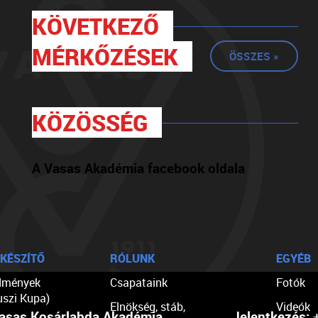
KÖVETKEZŐ
MÉRKŐZÉSEK
ÖSSZES »
KÖZÖSSÉG
A Vasas Akadémia facebook oldala
KÉSZÍTŐ
RÓLUNK
EGYÉB
dmények
Csapataink
Fotók
uszi Kupa)
Elnökség, stáb,
Videók
asas Kosárlabda Akadémia
Jelentkezés:
+