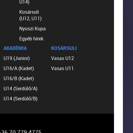
U14)
Kosársuli
(U12, U11)
Nyuszi Kupa
Egyéb hírek
AKADÉMIA
KOSÁRSULI
U19 (Junior)
Vasas U12
U16/A (Kadet)
Vasas U11
U16/B (Kadet)
U14 (Serdülő/A)
U14 (Serdülő/B)
36 70 779 4775