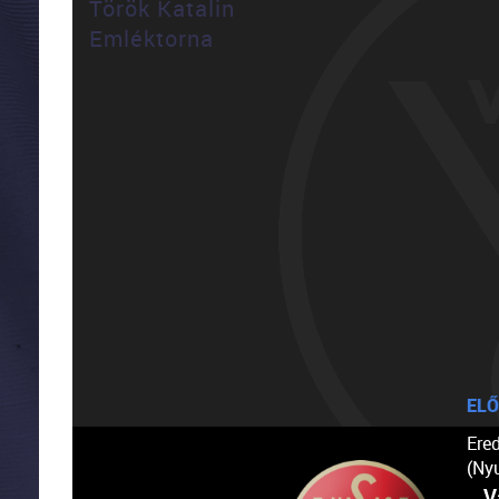
Török Katalin
Emléktorna
ELŐ
Ere
(Ny
V