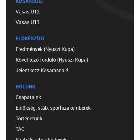
KOSÁRSULI
Vasas U12
Vasas U11
ELŐKÉSZÍTŐ
Eredmények (Nyuszi Kupa)
Következő forduló (Nyuszi Kupa)
Jelentkezz Kosarasnak!
RÓLUNK
Csapataink
Elnökség, stáb, sportszakemberek
Történetünk
TAO
Szabályzatok, kódexek