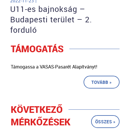
2022-11-23 |
U11-es bajnokság –
Budapesti terület – 2.
forduló
TÁMOGATÁS
Támogassa a VASAS-Pasarét Alapítványt!
TOVÁBB »
KÖVETKEZŐ
MÉRKŐZÉSEK
ÖSSZES »