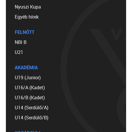
Nyuszi Kupa
Egyéb hírek
FELNŐTT
NBI B
U21
AKADÉMIA
U19 (Junior)
U16/A (Kadet)
U16/B (Kadet)
U14 (Serdülő/A)
U14 (Serdülő/B)