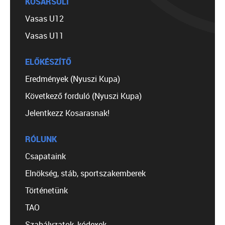
KOSÁRSULI
Vasas U12
Vasas U11
ELŐKÉSZÍTŐ
Eredmények (Nyuszi Kupa)
Következő forduló (Nyuszi Kupa)
Jelentkezz Kosarasnak!
RÓLUNK
Csapataink
Elnökség, stáb, sportszakemberek
Történetünk
TAO
Szabályzatok, kódexek