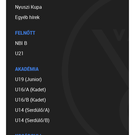
Nyuszi Kupa
Egyéb hírek
FELNŐTT
NBI B
U21
AKADÉMIA
U19 (Junior)
U16/A (Kadet)
U16/B (Kadet)
U14 (Serdülő/A)
U14 (Serdülő/B)