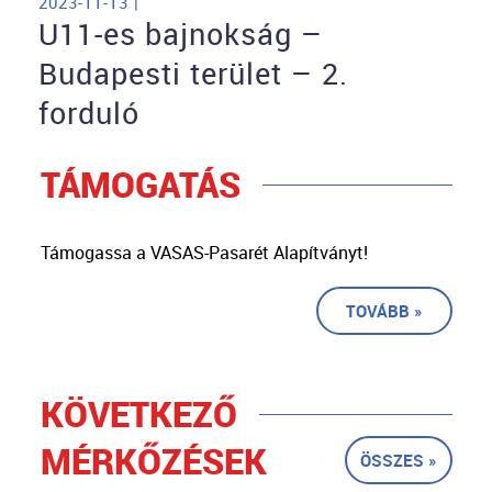
2023-11-13 |
U11-es bajnokság –
Budapesti terület – 2.
forduló
TÁMOGATÁS
Támogassa a VASAS-Pasarét Alapítványt!
TOVÁBB »
KÖVETKEZŐ
MÉRKŐZÉSEK
ÖSSZES »