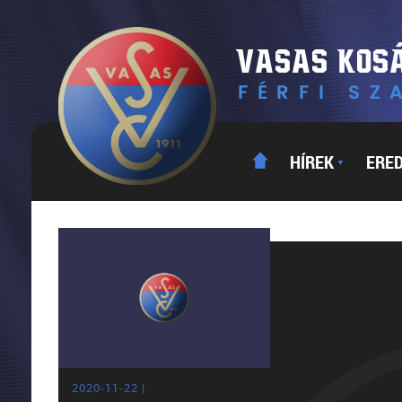
HÍREK
ERE
▼
2020-11-22 |