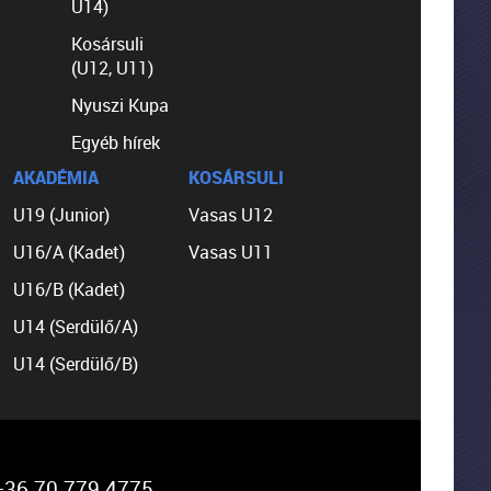
U14)
Kosársuli
(U12, U11)
Nyuszi Kupa
Egyéb hírek
AKADÉMIA
KOSÁRSULI
U19 (Junior)
Vasas U12
U16/A (Kadet)
Vasas U11
U16/B (Kadet)
U14 (Serdülő/A)
U14 (Serdülő/B)
36 70 779 4775