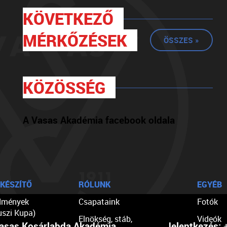
KÖVETKEZŐ
MÉRKŐZÉSEK
ÖSSZES »
KÖZÖSSÉG
A Vasas Akadémia facebook oldala
KÉSZÍTŐ
RÓLUNK
EGYÉB
dmények
Csapataink
Fotók
uszi Kupa)
Elnökség, stáb,
Videók
asas Kosárlabda Akadémia
Jelentkezés:
+