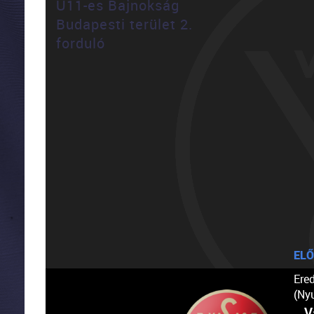
U11-es Bajnokság
Budapesti terület 2.
forduló
ELŐ
Ere
(Ny
V