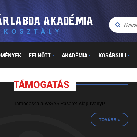
DMÉNYEK
FELNŐTT
AKADÉMIA
KOSÁRSULI
▼
▼
▼
TÁMOGATÁS
Támogassa a VASAS-Pasarét Alapítványt!
TOVÁBB »