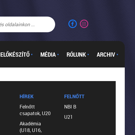
ELŐKÉSZÍTŐ
MÉDIA
RÓLUNK
ARCHIV
▼
▼
▼
▼
HÍREK
FELNŐTT
Felnőtt
NBI B
csapatok, U20
U21
Akadémia
(U18, U16,