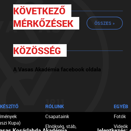
KÖVETKEZŐ
MÉRKŐZÉSEK
ÖSSZES »
KÖZÖSSÉG
A Vasas Akadémia facebook oldala
KÉSZÍTŐ
RÓLUNK
EGYÉB
dmények
Csapataink
Fotók
uszi Kupa)
Elnökség, stáb,
Videók
asas Kosárlabda Akadémia
Jelentkezés:
+