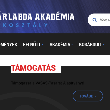
DMÉNYEK
FELNŐTT
AKADÉMIA
KOSÁRSULI
▼
▼
▼
TÁMOGATÁS
Támogassa a VASAS-Pasarét Alapítványt!
TOVÁBB »