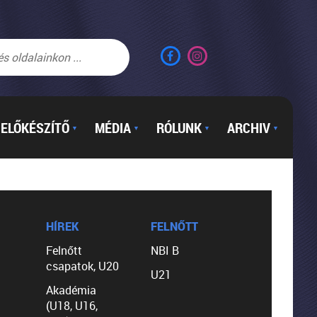
ELŐKÉSZÍTŐ
MÉDIA
RÓLUNK
ARCHIV
▼
▼
▼
▼
HÍREK
FELNŐTT
Felnőtt
NBI B
csapatok, U20
U21
Akadémia
(U18, U16,