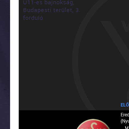
U11-es bajnokság,
Budapesti terület, 3.
forduló
ELŐ
Ere
(Ny
V