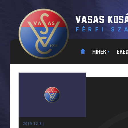
HÍREK
ERE
▼
2019-12-8 |