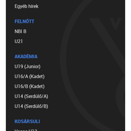
Egyéb hírek
FELNŐTT
NBI B
U21
AKADÉMIA
U19 (Junior)
U16/A (Kadet)
U16/B (Kadet)
U14 (Serdülő/A)
U14 (Serdülő/B)
KOSÁRSULI