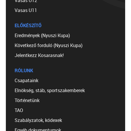
Vasas U12
Vasas U11
ELŐKÉSZÍTŐ
Eredmények (Nyuszi Kupa)
Következő forduló (Nyuszi Kupa)
Jelentkezz Kosarasnak!
RÓLUNK
Csapataink
Elnökség, stáb, sportszakemberek
Történetünk
TAO
Szabályzatok, kódexek
Egyéb dokumentumok