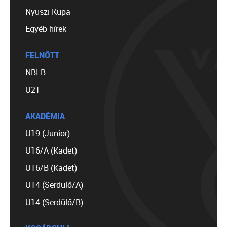
Nyuszi Kupa
Egyéb hírek
FELNŐTT
NBI B
U21
AKADÉMIA
U19 (Junior)
U16/A (Kadet)
U16/B (Kadet)
U14 (Serdülő/A)
U14 (Serdülő/B)