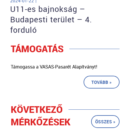
2024-01-22 |
U11-es bajnokság –
Budapesti terület – 4.
forduló
TÁMOGATÁS
Támogassa a VASAS-Pasarét Alapítványt!
TOVÁBB »
KÖVETKEZŐ
MÉRKŐZÉSEK
ÖSSZES »