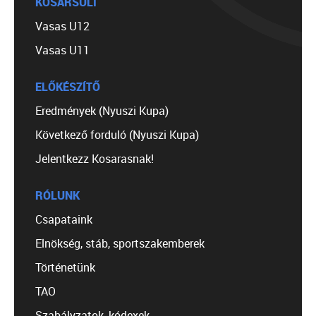
KOSÁRSULI
Vasas U12
Vasas U11
ELŐKÉSZÍTŐ
Eredmények (Nyuszi Kupa)
Következő forduló (Nyuszi Kupa)
Jelentkezz Kosarasnak!
RÓLUNK
Csapataink
Elnökség, stáb, sportszakemberek
Történetünk
TAO
Szabályzatok, kódexek