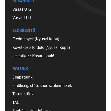
KOSÁRSULI
Vasas U12
Vasas U11
ELŐKÉSZÍTŐ
Eredmények (Nyuszi Kupa)
Következő forduló (Nyuszi Kupa)
Jelentkezz Kosarasnak!
RÓLUNK
Csapataink
Elnökség, stáb, sportszakemberek
Történetünk
TAO
Szabályzatok, kódexek