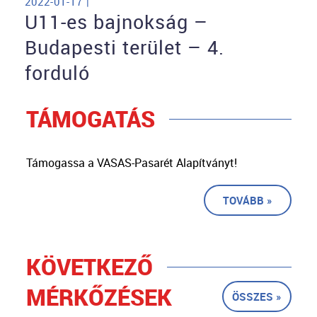
2022-01-17 |
U11-es bajnokság –
Budapesti terület – 4.
forduló
TÁMOGATÁS
Támogassa a VASAS-Pasarét Alapítványt!
TOVÁBB »
KÖVETKEZŐ
MÉRKŐZÉSEK
ÖSSZES »