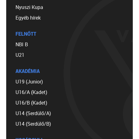
Nyuszi Kupa
Egyéb hírek
FELNŐTT
NBI B
U21
AKADÉMIA
U19 (Junior)
U16/A (Kadet)
U16/B (Kadet)
U14 (Serdülő/A)
U14 (Serdülő/B)