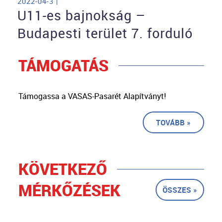
2022-04-3 |
U11-es bajnokság –
Budapesti terület 7. forduló
TÁMOGATÁS
Támogassa a VASAS-Pasarét Alapítványt!
TOVÁBB »
KÖVETKEZŐ
MÉRKŐZÉSEK
ÖSSZES »