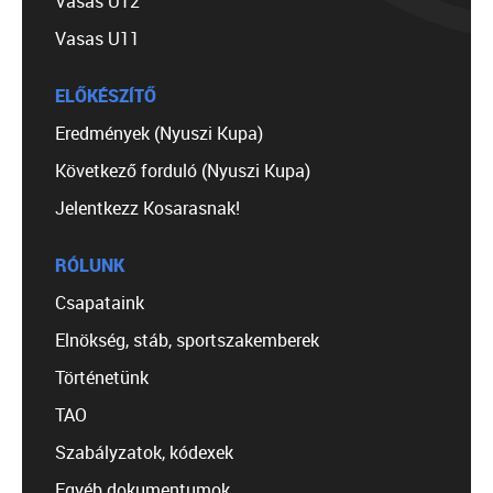
Vasas U12
Vasas U11
ELŐKÉSZÍTŐ
Eredmények (Nyuszi Kupa)
Következő forduló (Nyuszi Kupa)
Jelentkezz Kosarasnak!
RÓLUNK
Csapataink
Elnökség, stáb, sportszakemberek
Történetünk
TAO
Szabályzatok, kódexek
Egyéb dokumentumok