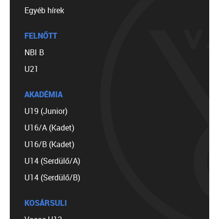
Egyéb hírek
FELNŐTT
NBI B
U21
AKADÉMIA
U19 (Junior)
U16/A (Kadet)
U16/B (Kadet)
U14 (Serdülő/A)
U14 (Serdülő/B)
KOSÁRSULI