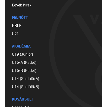
Egyéb hírek
FELNŐTT
NBI B
U21
AKADÉMIA
U19 (Junior)
U16/A (Kadet)
U16/B (Kadet)
U14 (Serdülő/A)
U14 (Serdülő/B)
KOSÁRSULI