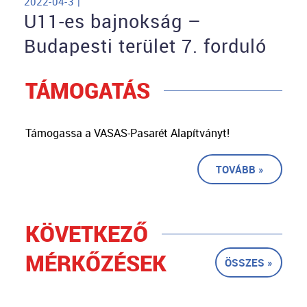
2022-04-3 |
U11-es bajnokság –
Budapesti terület 7. forduló
TÁMOGATÁS
Támogassa a VASAS-Pasarét Alapítványt!
TOVÁBB »
KÖVETKEZŐ
MÉRKŐZÉSEK
ÖSSZES »