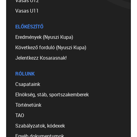
Vasas U12
Vasas U11
ELŐKÉSZÍTŐ
Eredmények (Nyuszi Kupa)
Következő forduló (Nyuszi Kupa)
Jelentkezz Kosarasnak!
RÓLUNK
Csapataink
Elnökség, stáb, sportszakemberek
Történetünk
TAO
Szabályzatok, kódexek
Egyéb dokumentumok