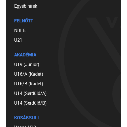
Egyéb hírek
FELNŐTT
NBI B
U21
AKADÉMIA
U19 (Junior)
U16/A (Kadet)
U16/B (Kadet)
U14 (Serdülő/A)
U14 (Serdülő/B)
KOSÁRSULI