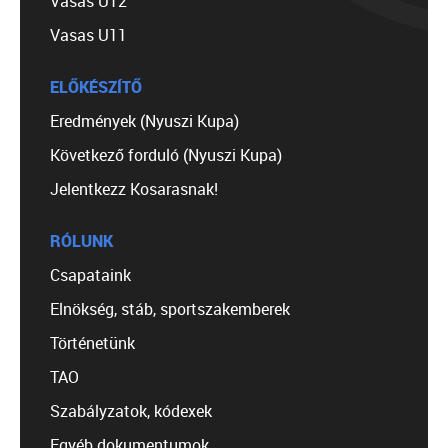
Vasas U12
Vasas U11
ELŐKÉSZÍTŐ
Eredmények (Nyuszi Kupa)
Következő forduló (Nyuszi Kupa)
Jelentkezz Kosarasnak!
RÓLUNK
Csapataink
Elnökség, stáb, sportszakemberek
Történetünk
TAO
Szabályzatok, kódexek
Egyéb dokumentumok