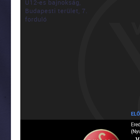
U12-es bajnokság,
Budapesti terület, 7.
forduló
ELŐ
Ere
(Ny
V