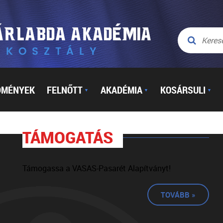
DMÉNYEK
FELNŐTT
AKADÉMIA
KOSÁRSULI
▼
▼
▼
TÁMOGATÁS
Támogassa a VASAS-Pasarét Alapítványt!
TOVÁBB »