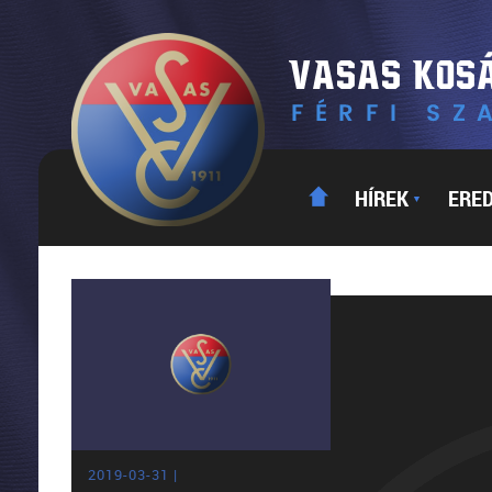
HÍREK
ERE
▼
2019-03-31 |