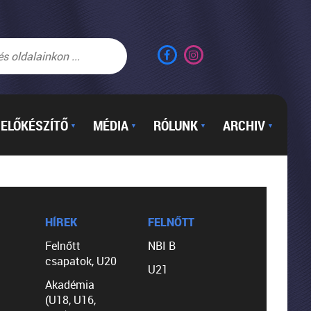
ELŐKÉSZÍTŐ
MÉDIA
RÓLUNK
ARCHIV
▼
▼
▼
▼
HÍREK
FELNŐTT
Felnőtt
NBI B
csapatok, U20
U21
Akadémia
(U18, U16,