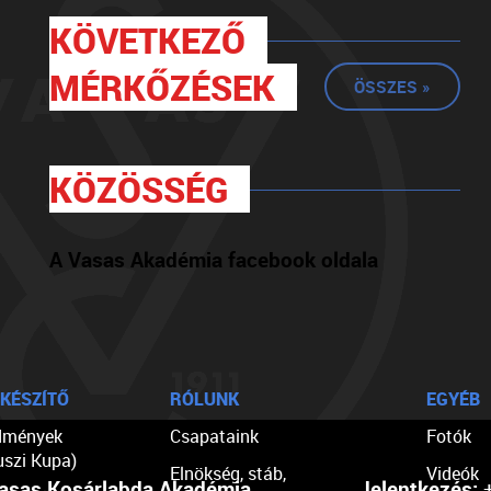
KÖVETKEZŐ
MÉRKŐZÉSEK
ÖSSZES »
KÖZÖSSÉG
A Vasas Akadémia facebook oldala
KÉSZÍTŐ
RÓLUNK
EGYÉB
dmények
Csapataink
Fotók
uszi Kupa)
Elnökség, stáb,
Videók
asas Kosárlabda Akadémia
Jelentkezés:
+