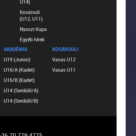
U14)
Kosársuli
(U12, U11)
Nyuszi Kupa
Egyéb hírek
AKADÉMIA
KOSÁRSULI
U19 (Junior)
Vasas U12
U16/A (Kadet)
Vasas U11
U16/B (Kadet)
U14 (Serdülő/A)
U14 (Serdülő/B)
36 70 779 4775