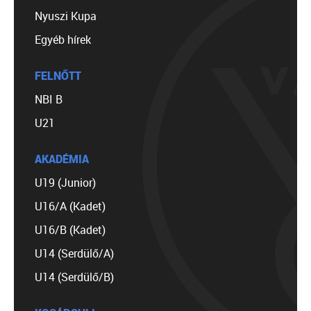
Nyuszi Kupa
Egyéb hírek
FELNŐTT
NBI B
U21
AKADÉMIA
U19 (Junior)
U16/A (Kadet)
U16/B (Kadet)
U14 (Serdülő/A)
U14 (Serdülő/B)