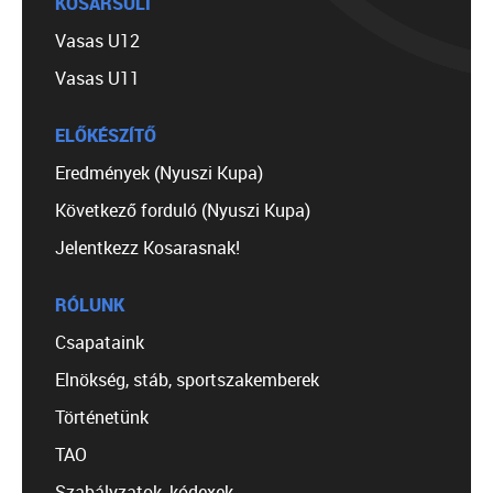
KOSÁRSULI
Vasas U12
Vasas U11
ELŐKÉSZÍTŐ
Eredmények (Nyuszi Kupa)
Következő forduló (Nyuszi Kupa)
Jelentkezz Kosarasnak!
RÓLUNK
Csapataink
Elnökség, stáb, sportszakemberek
Történetünk
TAO
Szabályzatok, kódexek