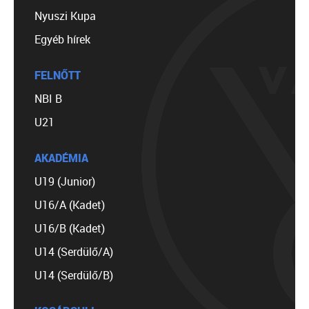
Nyuszi Kupa
Egyéb hírek
FELNŐTT
NBI B
U21
AKADÉMIA
U19 (Junior)
U16/A (Kadet)
U16/B (Kadet)
U14 (Serdülő/A)
U14 (Serdülő/B)