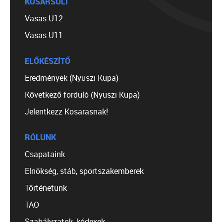
KOSÁRSULI
Vasas U12
Vasas U11
ELŐKÉSZÍTŐ
Eredmények (Nyuszi Kupa)
Következő forduló (Nyuszi Kupa)
Jelentkezz Kosarasnak!
RÓLUNK
Csapataink
Elnökség, stáb, sportszakemberek
Történetünk
TAO
Szabályzatok, kódexek