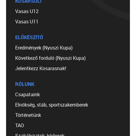
KOSÁRSULI
Vasas U12
Vasas U11
ELŐKÉSZÍTŐ
Eredmények (Nyuszi Kupa)
Következő forduló (Nyuszi Kupa)
Jelentkezz Kosarasnak!
RÓLUNK
Csapataink
Elnökség, stáb, sportszakemberek
Történetünk
TAO
Szabályzatok, kódexek