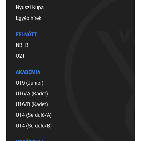
Nyuszi Kupa
Egyéb hírek
FELNŐTT
NBI B
U21
AKADÉMIA
U19 (Junior)
U16/A (Kadet)
U16/B (Kadet)
U14 (Serdülő/A)
U14 (Serdülő/B)