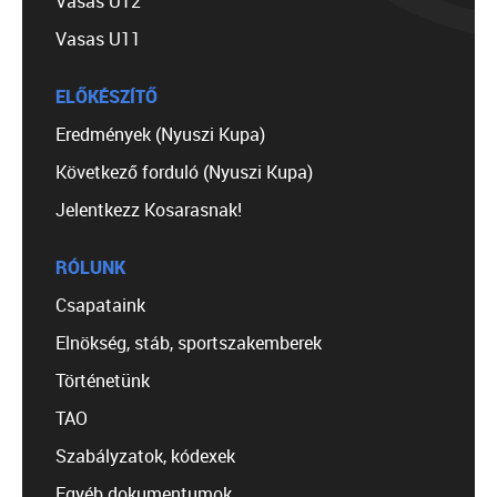
Vasas U12
Vasas U11
ELŐKÉSZÍTŐ
Eredmények (Nyuszi Kupa)
Következő forduló (Nyuszi Kupa)
Jelentkezz Kosarasnak!
RÓLUNK
Csapataink
Elnökség, stáb, sportszakemberek
Történetünk
TAO
Szabályzatok, kódexek
Egyéb dokumentumok