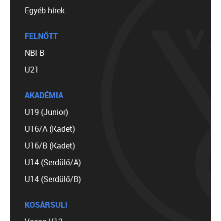
Egyéb hírek
FELNŐTT
NBI B
U21
AKADÉMIA
U19 (Junior)
U16/A (Kadet)
U16/B (Kadet)
U14 (Serdülő/A)
U14 (Serdülő/B)
KOSÁRSULI