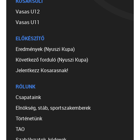
KOSÁRSULI
Vasas U12
Vasas U11
ELŐKÉSZÍTŐ
Eredmények (Nyuszi Kupa)
Következő forduló (Nyuszi Kupa)
Jelentkezz Kosarasnak!
RÓLUNK
Csapataink
Elnökség, stáb, sportszakemberek
Történetünk
TAO
Szabályzatok, kódexek