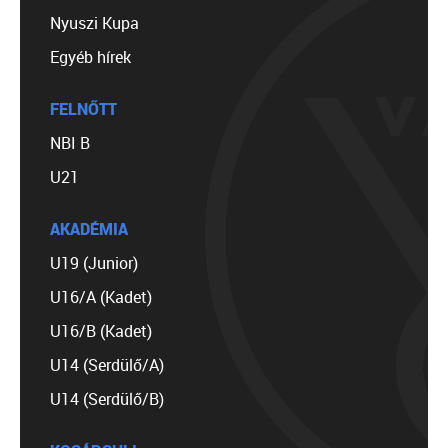
Nyuszi Kupa
Egyéb hírek
FELNŐTT
NBI B
U21
AKADÉMIA
U19 (Junior)
U16/A (Kadet)
U16/B (Kadet)
U14 (Serdülő/A)
U14 (Serdülő/B)