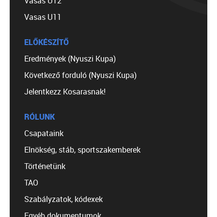
Vasas U12
Vasas U11
ELŐKÉSZÍTŐ
Eredmények (Nyuszi Kupa)
Következő forduló (Nyuszi Kupa)
Jelentkezz Kosarasnak!
RÓLUNK
Csapataink
Elnökség, stáb, sportszakemberek
Történetünk
TAO
Szabályzatok, kódexek
Egyéb dokumentumok