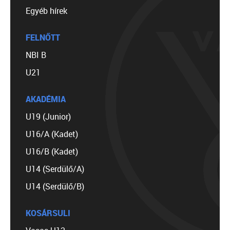
Egyéb hírek
FELNŐTT
NBI B
U21
AKADÉMIA
U19 (Junior)
U16/A (Kadet)
U16/B (Kadet)
U14 (Serdülő/A)
U14 (Serdülő/B)
KOSÁRSULI