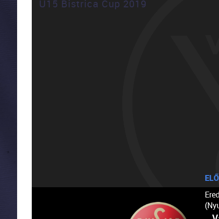
U15 Bistrica Cup 2019
ELŐ
Ere
(Ny
V