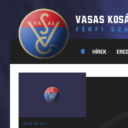
HÍREK
ERE
▼
2019-09-14 |