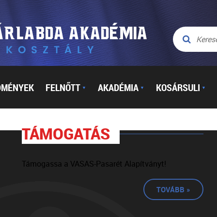
DMÉNYEK
FELNŐTT
AKADÉMIA
KOSÁRSULI
▼
▼
▼
TÁMOGATÁS
Támogassa a VASAS-Pasarét Alapítványt!
TOVÁBB »