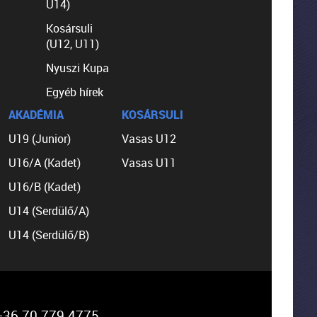
U14)
Kosársuli
(U12, U11)
Nyuszi Kupa
Egyéb hírek
AKADÉMIA
KOSÁRSULI
U19 (Junior)
Vasas U12
U16/A (Kadet)
Vasas U11
U16/B (Kadet)
U14 (Serdülő/A)
U14 (Serdülő/B)
36 70 779 4775