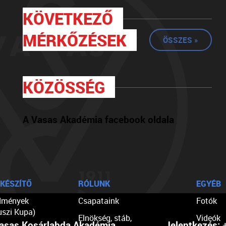
KÖVETKEZŐ
MÉRKŐZÉSEK
ÖSSZES »
KÖZÖSSÉG
A Vasas Akadémia facebook oldala
KÉSZÍTŐ
RÓLUNK
EGYÉB
dmények
Csapataink
Fotók
uszi Kupa)
Elnökség, stáb,
Videók
asas Kosárlabda Akadémia
Jelentkezés:
+