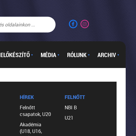
ELŐKÉSZÍTŐ
MÉDIA
RÓLUNK
ARCHIV
▼
▼
▼
▼
HÍREK
FELNŐTT
Felnőtt
NBI B
csapatok, U20
U21
Akadémia
(U18, U16,