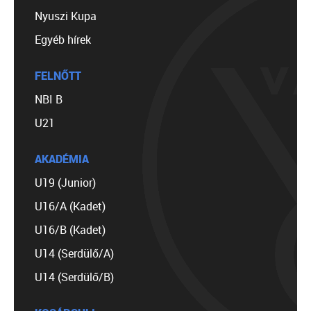
Nyuszi Kupa
Egyéb hírek
FELNŐTT
NBI B
U21
AKADÉMIA
U19 (Junior)
U16/A (Kadet)
U16/B (Kadet)
U14 (Serdülő/A)
U14 (Serdülő/B)