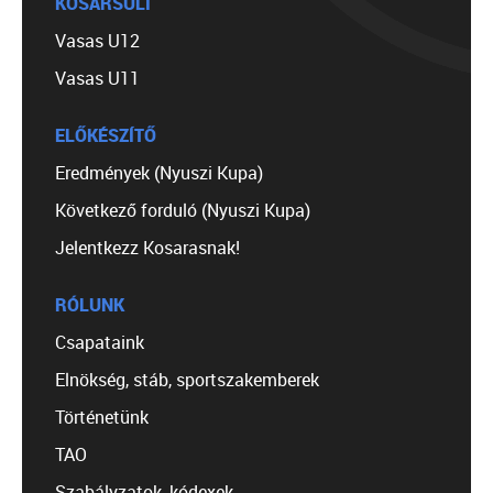
KOSÁRSULI
Vasas U12
Vasas U11
ELŐKÉSZÍTŐ
Eredmények (Nyuszi Kupa)
Következő forduló (Nyuszi Kupa)
Jelentkezz Kosarasnak!
RÓLUNK
Csapataink
Elnökség, stáb, sportszakemberek
Történetünk
TAO
Szabályzatok, kódexek