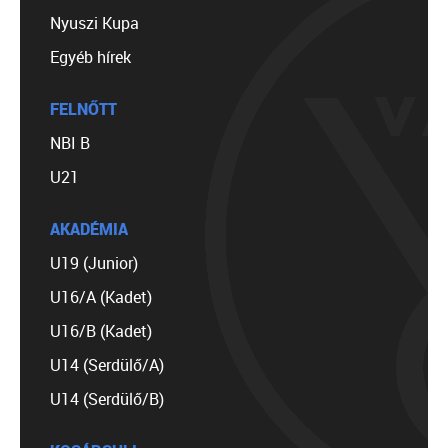
Nyuszi Kupa
Egyéb hírek
FELNŐTT
NBI B
U21
AKADÉMIA
U19 (Junior)
U16/A (Kadet)
U16/B (Kadet)
U14 (Serdülő/A)
U14 (Serdülő/B)