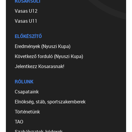
KOSÁRSULI
Vasas U12
Vasas U11
ELŐKÉSZÍTŐ
Eredmények (Nyuszi Kupa)
Következő forduló (Nyuszi Kupa)
Jelentkezz Kosarasnak!
RÓLUNK
Csapataink
Elnökség, stáb, sportszakemberek
Történetünk
TAO
Szabályzatok, kódexek