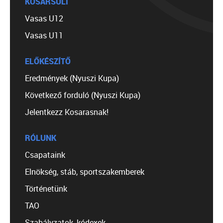
KOSÁRSULI
Vasas U12
Vasas U11
ELŐKÉSZÍTŐ
Eredmények (Nyuszi Kupa)
Következő forduló (Nyuszi Kupa)
Jelentkezz Kosarasnak!
RÓLUNK
Csapataink
Elnökség, stáb, sportszakemberek
Történetünk
TAO
Szabályzatok, kódexek