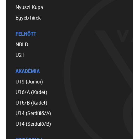
Nyuszi Kupa
Egyéb hírek
FELNŐTT
NBI B
U21
AKADÉMIA
U19 (Junior)
U16/A (Kadet)
U16/B (Kadet)
U14 (Serdülő/A)
U14 (Serdülő/B)