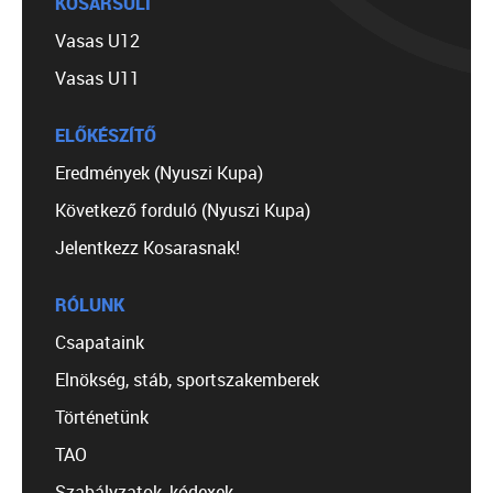
KOSÁRSULI
Vasas U12
Vasas U11
ELŐKÉSZÍTŐ
Eredmények (Nyuszi Kupa)
Következő forduló (Nyuszi Kupa)
Jelentkezz Kosarasnak!
RÓLUNK
Csapataink
Elnökség, stáb, sportszakemberek
Történetünk
TAO
Szabályzatok, kódexek