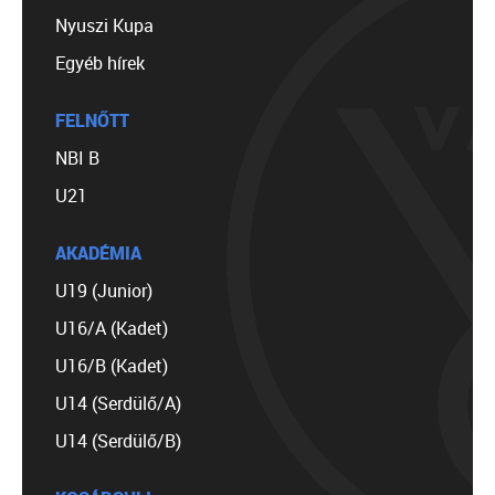
Nyuszi Kupa
Egyéb hírek
FELNŐTT
NBI B
U21
AKADÉMIA
U19 (Junior)
U16/A (Kadet)
U16/B (Kadet)
U14 (Serdülő/A)
U14 (Serdülő/B)