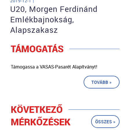
2019-12-1 |
U20, Morgen Ferdinánd
Emlékbajnokság,
Alapszakasz
TÁMOGATÁS
Támogassa a VASAS-Pasarét Alapítványt!
TOVÁBB »
KÖVETKEZŐ
MÉRKŐZÉSEK
ÖSSZES »