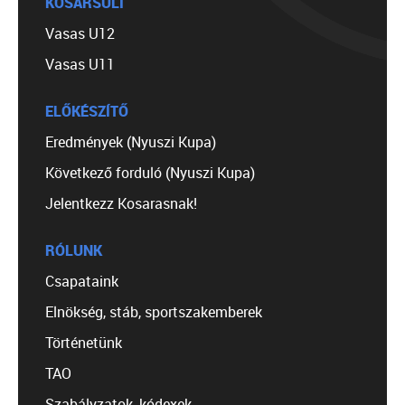
KOSÁRSULI
Vasas U12
Vasas U11
ELŐKÉSZÍTŐ
Eredmények (Nyuszi Kupa)
Következő forduló (Nyuszi Kupa)
Jelentkezz Kosarasnak!
RÓLUNK
Csapataink
Elnökség, stáb, sportszakemberek
Történetünk
TAO
Szabályzatok, kódexek