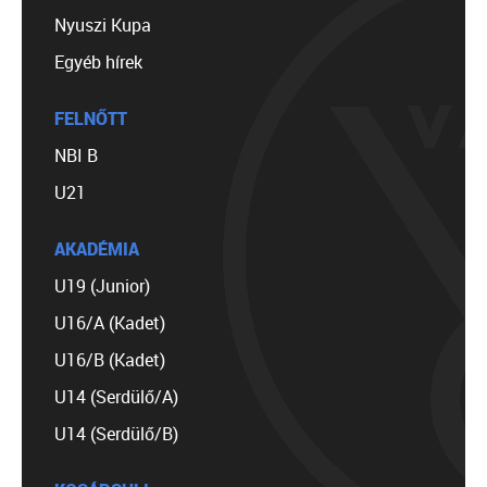
Nyuszi Kupa
Egyéb hírek
FELNŐTT
NBI B
U21
AKADÉMIA
U19 (Junior)
U16/A (Kadet)
U16/B (Kadet)
U14 (Serdülő/A)
U14 (Serdülő/B)