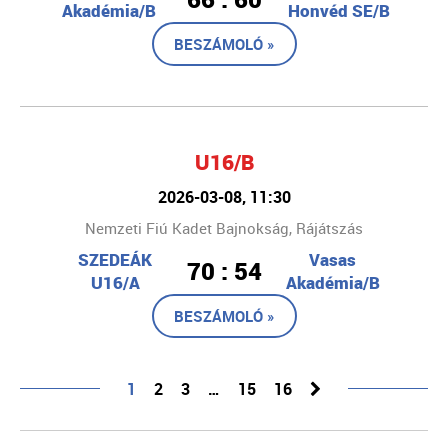
Akadémia/B
Honvéd SE/B
BESZÁMOLÓ »
U16/B
2026-03-08, 11:30
Nemzeti Fiú Kadet Bajnokság, Rájátszás
SZEDEÁK
Vasas
70 : 54
U16/A
Akadémia/B
BESZÁMOLÓ »
1
2
3
…
15
16