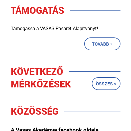
TÁMOGATÁS
Támogassa a VASAS-Pasarét Alapítványt!
TOVÁBB »
KÖVETKEZŐ
MÉRKŐZÉSEK
ÖSSZES »
KÖZÖSSÉG
A Vasas Akadémia facebook oldala