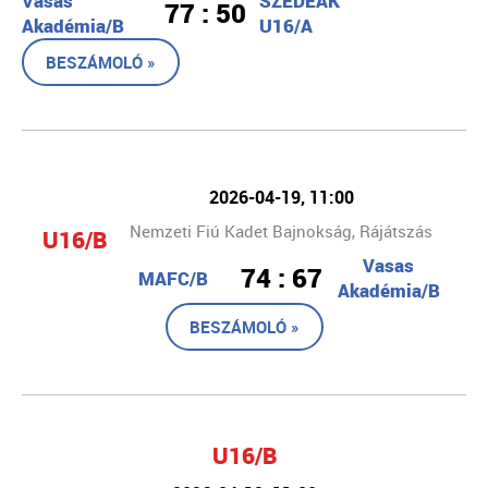
Vasas
SZEDEÁK
77 : 50
Akadémia/B
U16/A
BESZÁMOLÓ »
2026-04-19, 11:00
Nemzeti Fiú Kadet Bajnokság, Rájátszás
U16/B
Vasas
74 : 67
MAFC/B
Akadémia/B
BESZÁMOLÓ »
U16/B