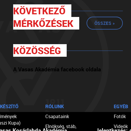
KÖVETKEZŐ
MÉRKŐZÉSEK
ÖSSZES »
KÖZÖSSÉG
A Vasas Akadémia facebook oldala
KÉSZÍTŐ
RÓLUNK
EGYÉB
dmények
Csapataink
Fotók
uszi Kupa)
Elnökség, stáb,
Videók
asas Kosárlabda Akadémia
Jelentkezés:
+