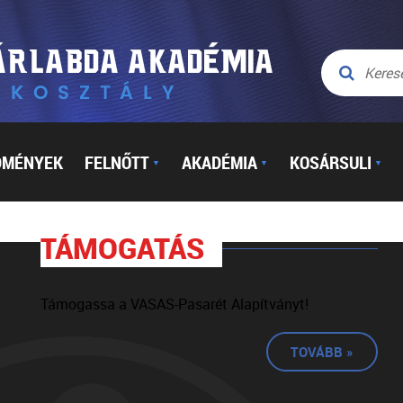
DMÉNYEK
FELNŐTT
AKADÉMIA
KOSÁRSULI
▼
▼
▼
TÁMOGATÁS
Támogassa a VASAS-Pasarét Alapítványt!
TOVÁBB »