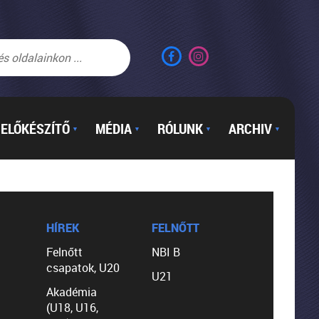
ELŐKÉSZÍTŐ
MÉDIA
RÓLUNK
ARCHIV
▼
▼
▼
▼
HÍREK
FELNŐTT
Felnőtt
NBI B
csapatok, U20
U21
Akadémia
(U18, U16,