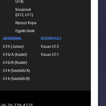
U14)
Kosársuli
(U12, U11)
Nyuszi Kupa
Egyéb hírek
AKADÉMIA
KOSÁRSULI
U19 (Junior)
Vasas U12
U16/A (Kadet)
Vasas U11
U16/B (Kadet)
U14 (Serdülő/A)
U14 (Serdülő/B)
36 70 779 4775