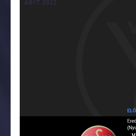
ABYT 2022
ELŐ
Ere
(Ny
V