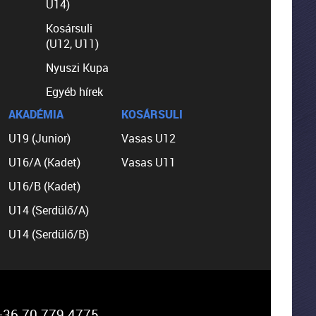
U14)
Kosársuli
(U12, U11)
Nyuszi Kupa
Egyéb hírek
AKADÉMIA
KOSÁRSULI
U19 (Junior)
Vasas U12
U16/A (Kadet)
Vasas U11
U16/B (Kadet)
U14 (Serdülő/A)
U14 (Serdülő/B)
36 70 779 4775