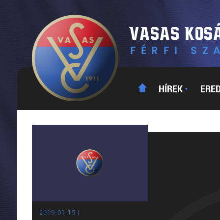
HÍREK
ERE
▼
2019-01-15 |