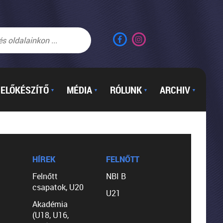
ELŐKÉSZÍTŐ
MÉDIA
RÓLUNK
ARCHIV
▼
▼
▼
▼
HÍREK
FELNŐTT
Felnőtt
NBI B
csapatok, U20
U21
Akadémia
(U18, U16,