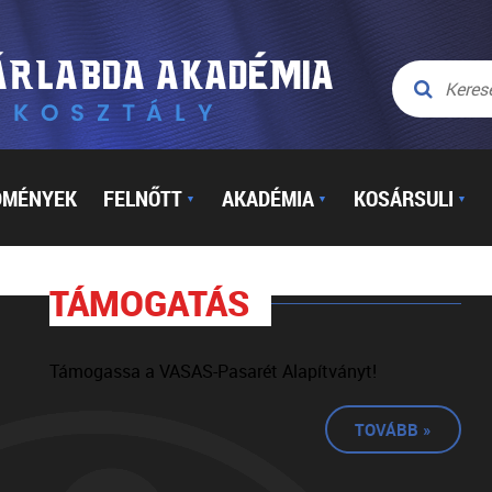
DMÉNYEK
FELNŐTT
AKADÉMIA
KOSÁRSULI
▼
▼
▼
TÁMOGATÁS
Támogassa a VASAS-Pasarét Alapítványt!
TOVÁBB »