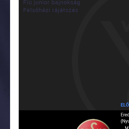
Fiú junior bajnokság
Felsőházi rájátszás
ELŐ
Ere
(Ny
V