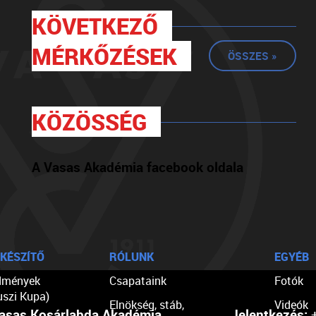
KÖVETKEZŐ
MÉRKŐZÉSEK
ÖSSZES »
KÖZÖSSÉG
A Vasas Akadémia facebook oldala
KÉSZÍTŐ
RÓLUNK
EGYÉB
dmények
Csapataink
Fotók
uszi Kupa)
Elnökség, stáb,
Videók
asas Kosárlabda Akadémia
Jelentkezés:
+