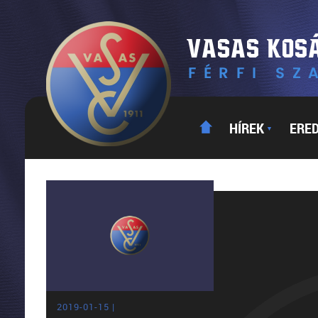
HÍREK
ERE
▼
2019-01-15 |