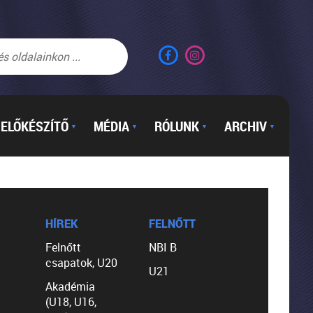
ELŐKÉSZÍTŐ
MÉDIA
RÓLUNK
ARCHIV
▼
▼
▼
▼
HÍREK
FELNŐTT
Felnőtt
NBI B
csapatok, U20
U21
Akadémia
(U18, U16,