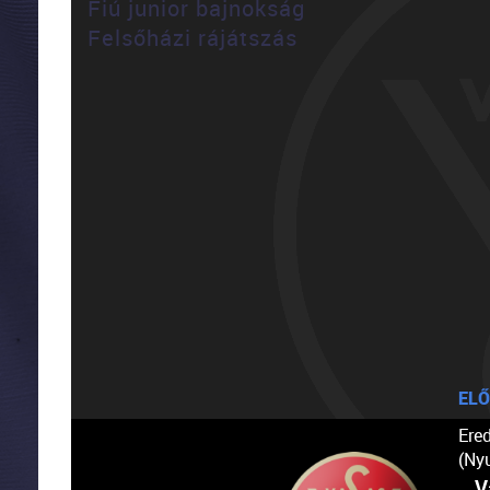
Fiú junior bajnokság
Felsőházi rájátszás
ELŐ
Ere
(Ny
V