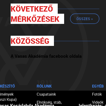
KÖVETKEZŐ
MÉRKŐZÉSEK
ÖSSZES »
KÖZÖSSÉG
A Vasas Akadémia facebook oldala
KÉSZÍTŐ
RÓLUNK
EGYÉB
dmények
Csapataink
Fotók
uszi Kupa)
Elnökség, stáb,
Videók
asas Kosárlabda Akadémia
Jelentkezés:
+