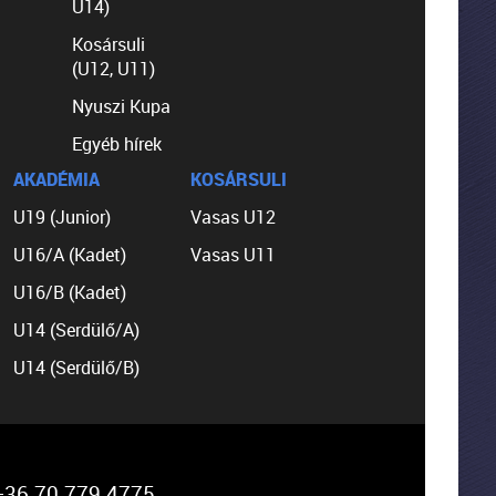
U14)
Kosársuli
(U12, U11)
Nyuszi Kupa
Egyéb hírek
AKADÉMIA
KOSÁRSULI
U19 (Junior)
Vasas U12
U16/A (Kadet)
Vasas U11
U16/B (Kadet)
U14 (Serdülő/A)
U14 (Serdülő/B)
36 70 779 4775