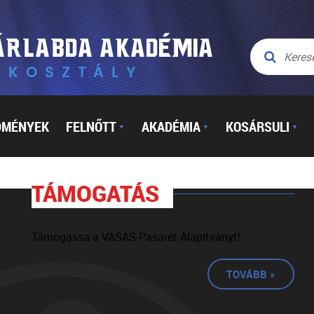
DMÉNYEK
FELNŐTT
AKADÉMIA
KOSÁRSULI
▼
▼
▼
TÁMOGATÁS
Támogassa a VASAS-Pasarét Alapítványt!
TOVÁBB »