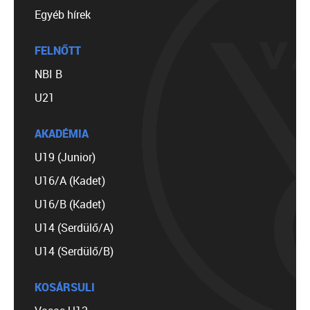
Egyéb hírek
FELNŐTT
NBI B
U21
AKADÉMIA
U19 (Junior)
U16/A (Kadet)
U16/B (Kadet)
U14 (Serdülő/A)
U14 (Serdülő/B)
KOSÁRSULI