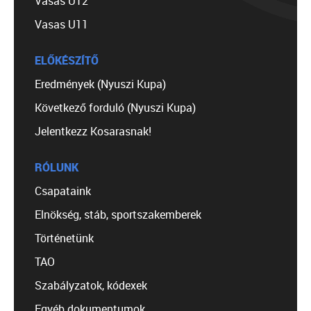
Vasas U12
Vasas U11
ELŐKÉSZÍTŐ
Eredmények (Nyuszi Kupa)
Következő forduló (Nyuszi Kupa)
Jelentkezz Kosarasnak!
RÓLUNK
Csapataink
Elnökség, stáb, sportszakemberek
Történetünk
TAO
Szabályzatok, kódexek
Egyéb dokumentumok