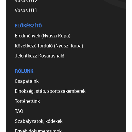
Vasas U12
Vasas U11
ELŐKÉSZÍTŐ
Eredmények (Nyuszi Kupa)
Következő forduló (Nyuszi Kupa)
Jelentkezz Kosarasnak!
RÓLUNK
Csapataink
Elnökség, stáb, sportszakemberek
Történetünk
TAO
Szabályzatok, kódexek
Egyéb dokumentumok