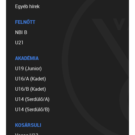
Egyéb hírek
FELNŐTT
NBI B
U21
AKADÉMIA
U19 (Junior)
U16/A (Kadet)
U16/B (Kadet)
U14 (Serdülő/A)
U14 (Serdülő/B)
KOSÁRSULI