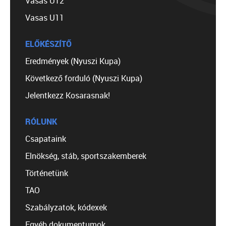
Vasas U12
Vasas U11
ELŐKÉSZÍTŐ
Eredmények (Nyuszi Kupa)
Következő forduló (Nyuszi Kupa)
Jelentkezz Kosarasnak!
RÓLUNK
Csapataink
Elnökség, stáb, sportszakemberek
Történetünk
TAO
Szabályzatok, kódexek
Egyéb dokumentumok