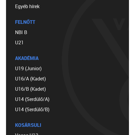
Egyéb hírek
FELNŐTT
NBI B
U21
AKADÉMIA
U19 (Junior)
U16/A (Kadet)
U16/B (Kadet)
U14 (Serdülő/A)
U14 (Serdülő/B)
KOSÁRSULI