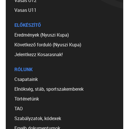
Vasas U12
Vasas U11
ELŐKÉSZÍTŐ
Eredmények (Nyuszi Kupa)
Következő forduló (Nyuszi Kupa)
Jelentkezz Kosarasnak!
RÓLUNK
Csapataink
Elnökség, stáb, sportszakemberek
Történetünk
TAO
Szabályzatok, kódexek
Egyéb dokumentumok