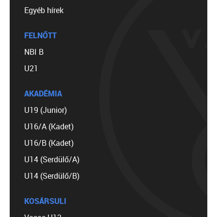
Egyéb hírek
FELNŐTT
NBI B
U21
AKADÉMIA
U19 (Junior)
U16/A (Kadet)
U16/B (Kadet)
U14 (Serdülő/A)
U14 (Serdülő/B)
KOSÁRSULI