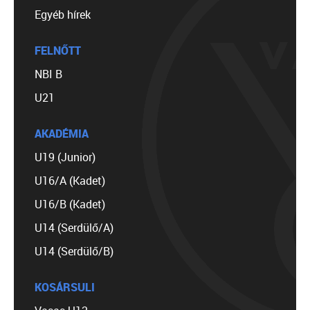
Egyéb hírek
FELNŐTT
NBI B
U21
AKADÉMIA
U19 (Junior)
U16/A (Kadet)
U16/B (Kadet)
U14 (Serdülő/A)
U14 (Serdülő/B)
KOSÁRSULI