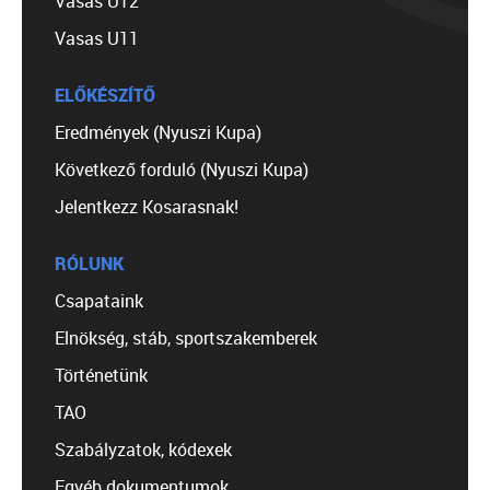
Vasas U12
Vasas U11
ELŐKÉSZÍTŐ
Eredmények (Nyuszi Kupa)
Következő forduló (Nyuszi Kupa)
Jelentkezz Kosarasnak!
RÓLUNK
Csapataink
Elnökség, stáb, sportszakemberek
Történetünk
TAO
Szabályzatok, kódexek
Egyéb dokumentumok