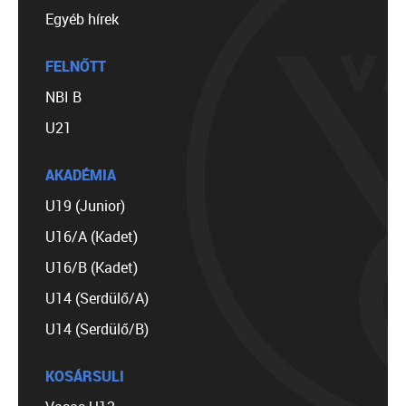
Egyéb hírek
FELNŐTT
NBI B
U21
AKADÉMIA
U19 (Junior)
U16/A (Kadet)
U16/B (Kadet)
U14 (Serdülő/A)
U14 (Serdülő/B)
KOSÁRSULI