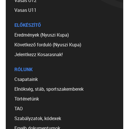
Vasas U12
Vasas U11
ELŐKÉSZÍTŐ
Eredmények (Nyuszi Kupa)
Következő forduló (Nyuszi Kupa)
Jelentkezz Kosarasnak!
RÓLUNK
Csapataink
Elnökség, stáb, sportszakemberek
Történetünk
TAO
Szabályzatok, kódexek
Egyéb dokumentumok