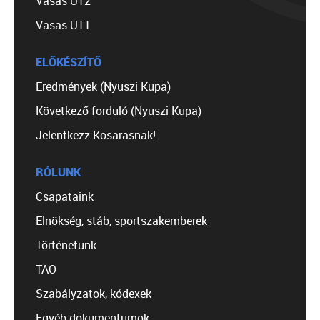
Vasas U12
Vasas U11
ELŐKÉSZÍTŐ
Eredmények (Nyuszi Kupa)
Következő forduló (Nyuszi Kupa)
Jelentkezz Kosarasnak!
RÓLUNK
Csapataink
Elnökség, stáb, sportszakemberek
Történetünk
TAO
Szabályzatok, kódexek
Egyéb dokumentumok