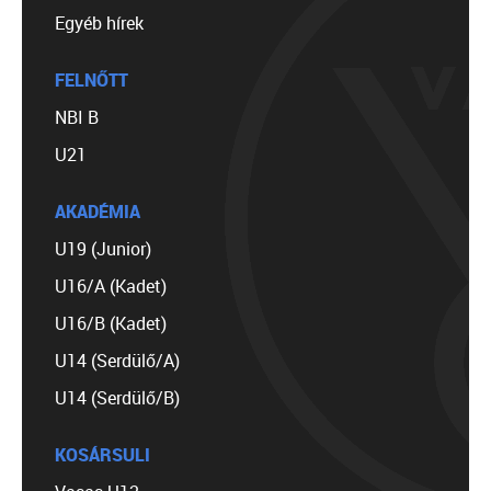
Egyéb hírek
FELNŐTT
NBI B
U21
AKADÉMIA
U19 (Junior)
U16/A (Kadet)
U16/B (Kadet)
U14 (Serdülő/A)
U14 (Serdülő/B)
KOSÁRSULI