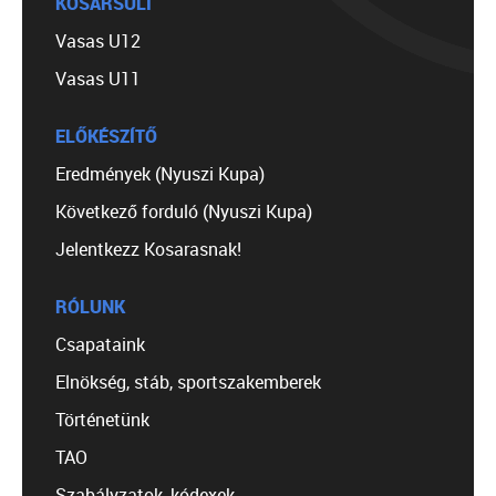
KOSÁRSULI
Vasas U12
Vasas U11
ELŐKÉSZÍTŐ
Eredmények (Nyuszi Kupa)
Következő forduló (Nyuszi Kupa)
Jelentkezz Kosarasnak!
RÓLUNK
Csapataink
Elnökség, stáb, sportszakemberek
Történetünk
TAO
Szabályzatok, kódexek