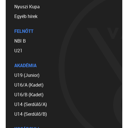
Nyuszi Kupa
Egyéb hírek
FELNŐTT
NBI B
U21
AKADÉMIA
U19 (Junior)
U16/A (Kadet)
U16/B (Kadet)
U14 (Serdülő/A)
U14 (Serdülő/B)