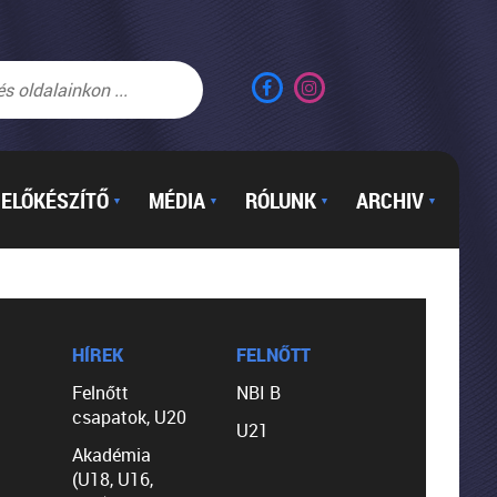
ELŐKÉSZÍTŐ
MÉDIA
RÓLUNK
ARCHIV
▼
▼
▼
▼
HÍREK
FELNŐTT
Felnőtt
NBI B
csapatok, U20
U21
Akadémia
(U18, U16,