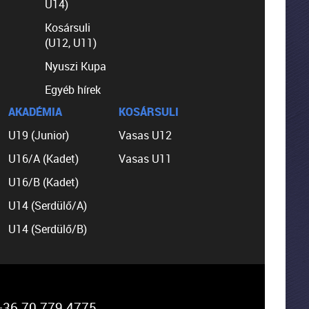
U14)
Kosársuli
(U12, U11)
Nyuszi Kupa
Egyéb hírek
AKADÉMIA
KOSÁRSULI
U19 (Junior)
Vasas U12
U16/A (Kadet)
Vasas U11
U16/B (Kadet)
U14 (Serdülő/A)
U14 (Serdülő/B)
36 70 779 4775