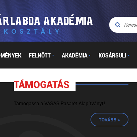
DMÉNYEK
FELNŐTT
AKADÉMIA
KOSÁRSULI
▼
▼
▼
TÁMOGATÁS
Támogassa a VASAS-Pasarét Alapítványt!
TOVÁBB »