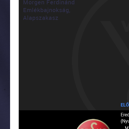
Morgen Ferdinánd
Emlékbajnokság,
Alapszakasz
ELŐ
Ere
(Ny
V