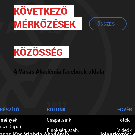
KÖVETKEZŐ
MÉRKŐZÉSEK
ÖSSZES »
KÖZÖSSÉG
A Vasas Akadémia facebook oldala
KÉSZÍTŐ
RÓLUNK
EGYÉB
dmények
Csapataink
Fotók
uszi Kupa)
Elnökség, stáb,
Videók
asas Kosárlabda Akadémia
Jelentkezés:
+