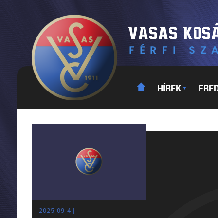
HÍREK
ERE
▼
2025-09-4 |