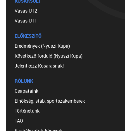
KOSÁRSULI
Vasas U12
Vasas U11
ELŐKÉSZÍTŐ
Eredmények (Nyuszi Kupa)
Következő forduló (Nyuszi Kupa)
Jelentkezz Kosarasnak!
RÓLUNK
Csapataink
Elnökség, stáb, sportszakemberek
Történetünk
TAO
Szabályzatok, kódexek