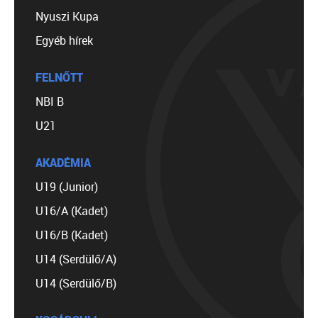
Nyuszi Kupa
Egyéb hírek
FELNŐTT
NBI B
U21
AKADÉMIA
U19 (Junior)
U16/A (Kadet)
U16/B (Kadet)
U14 (Serdülő/A)
U14 (Serdülő/B)