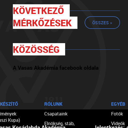
KÖVETKEZŐ
MÉRKŐZÉSEK
ÖSSZES »
KÖZÖSSÉG
A Vasas Akadémia facebook oldala
KÉSZÍTŐ
RÓLUNK
EGYÉB
dmények
Csapataink
Fotók
uszi Kupa)
Elnökség, stáb,
Videók
asas Kosárlabda Akadémia
Jelentkezés:
+