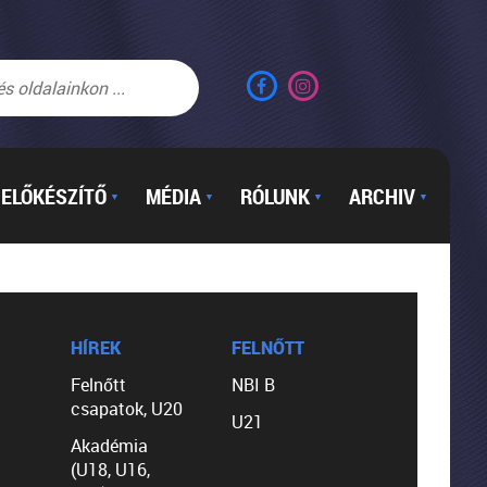
ELŐKÉSZÍTŐ
MÉDIA
RÓLUNK
ARCHIV
▼
▼
▼
▼
HÍREK
FELNŐTT
Felnőtt
NBI B
csapatok, U20
U21
Akadémia
(U18, U16,