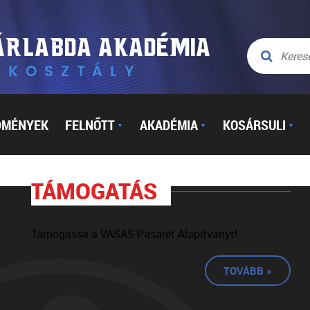
DMÉNYEK
FELNŐTT
AKADÉMIA
KOSÁRSULI
▼
▼
▼
TÁMOGATÁS
Támogassa a VASAS-Pasarét Alapítványt!
TOVÁBB »