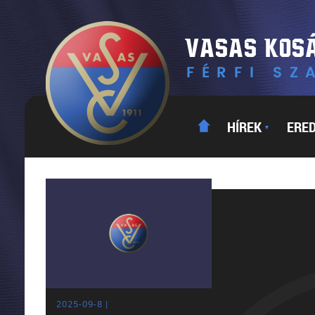
HÍREK
ERE
▼
2025-09-8 |