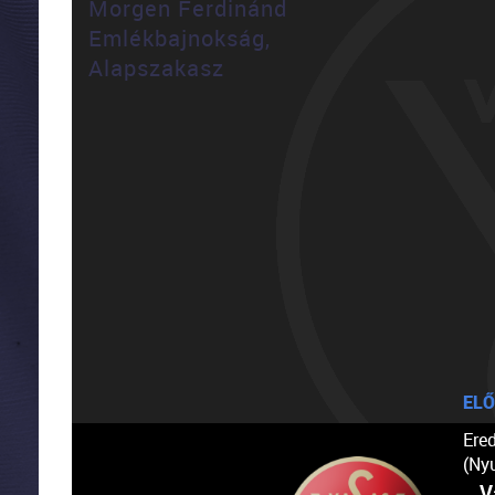
Morgen Ferdinánd
Emlékbajnokság,
Alapszakasz
ELŐ
Ere
(Ny
V