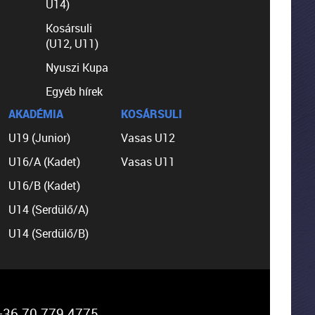
U14)
Kosársuli
(U12, U11)
Nyuszi Kupa
Egyéb hírek
AKADÉMIA
KOSÁRSULI
U19 (Junior)
Vasas U12
U16/A (Kadet)
Vasas U11
U16/B (Kadet)
U14 (Serdülő/A)
U14 (Serdülő/B)
36 70 779 4775