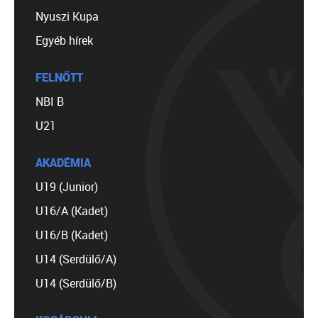
Nyuszi Kupa
Egyéb hírek
FELNŐTT
NBI B
U21
AKADÉMIA
U19 (Junior)
U16/A (Kadet)
U16/B (Kadet)
U14 (Serdülő/A)
U14 (Serdülő/B)