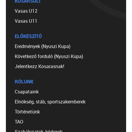
KOSÁRSULI
Vasas U12
Vasas U11
ELŐKÉSZÍTŐ
Eredmények (Nyuszi Kupa)
Következő forduló (Nyuszi Kupa)
Jelentkezz Kosarasnak!
RÓLUNK
Csapataink
Elnökség, stáb, sportszakemberek
Történetünk
TAO
Szabályzatok, kódexek