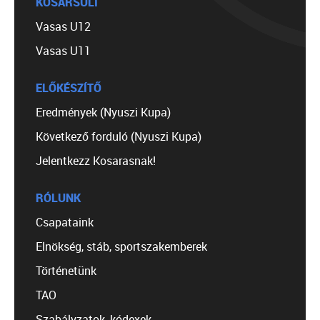
KOSÁRSULI
Vasas U12
Vasas U11
ELŐKÉSZÍTŐ
Eredmények (Nyuszi Kupa)
Következő forduló (Nyuszi Kupa)
Jelentkezz Kosarasnak!
RÓLUNK
Csapataink
Elnökség, stáb, sportszakemberek
Történetünk
TAO
Szabályzatok, kódexek