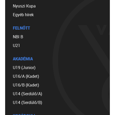
Nyuszi Kupa
Egyéb hírek
FELNŐTT
NBI B
U21
AKADÉMIA
U19 (Junior)
U16/A (Kadet)
U16/B (Kadet)
U14 (Serdülő/A)
U14 (Serdülő/B)