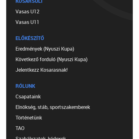
KOSÁRSULI
Vasas U12
Vasas U11
ELŐKÉSZÍTŐ
Eredmények (Nyuszi Kupa)
Következő forduló (Nyuszi Kupa)
Jelentkezz Kosarasnak!
RÓLUNK
Csapataink
Elnökség, stáb, sportszakemberek
Történetünk
TAO
Szabályzatok, kódexek