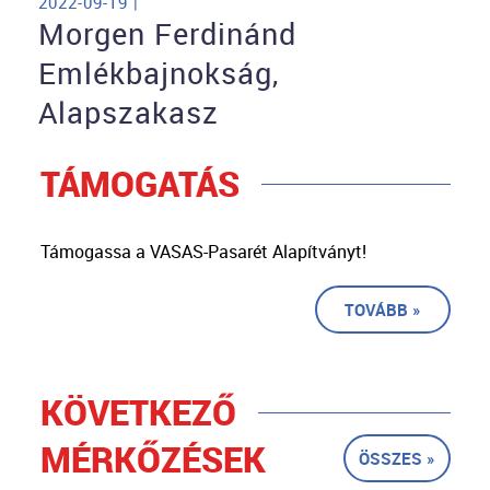
2022-09-19 |
Morgen Ferdinánd
Emlékbajnokság,
Alapszakasz
TÁMOGATÁS
Támogassa a VASAS-Pasarét Alapítványt!
TOVÁBB »
KÖVETKEZŐ
MÉRKŐZÉSEK
ÖSSZES »