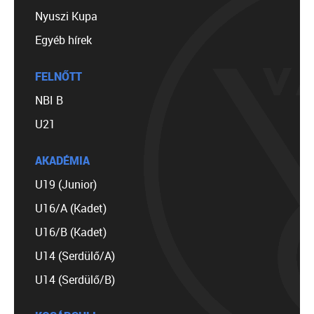
Nyuszi Kupa
Egyéb hírek
FELNŐTT
NBI B
U21
AKADÉMIA
U19 (Junior)
U16/A (Kadet)
U16/B (Kadet)
U14 (Serdülő/A)
U14 (Serdülő/B)