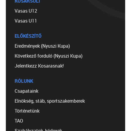
KOSÁRSULI
Vasas U12
Vasas U11
ELŐKÉSZÍTŐ
Eredmények (Nyuszi Kupa)
Következő forduló (Nyuszi Kupa)
Jelentkezz Kosarasnak!
RÓLUNK
Csapataink
Elnökség, stáb, sportszakemberek
Történetünk
TAO
Szabályzatok, kódexek