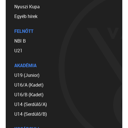
Nyuszi Kupa
Egyéb hírek
FELNŐTT
NBI B
U21
AKADÉMIA
U19 (Junior)
U16/A (Kadet)
U16/B (Kadet)
U14 (Serdülő/A)
U14 (Serdülő/B)